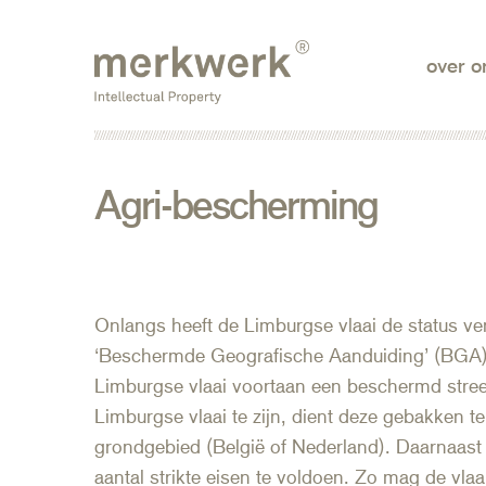
Skip
to
over o
the
content
Agri-bescherming
Onlangs heeft de Limburgse vlaai de status v
‘Beschermde Geografische Aanduiding’ (BGA).
Limburgse vlaai voortaan een beschermd stree
Limburgse vlaai te zijn, dient deze gebakken t
grondgebied (België of Nederland). Daarnaast 
aantal strikte eisen te voldoen. Zo mag de vlaa