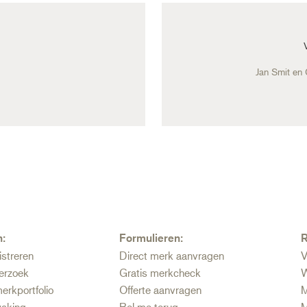
Jan Smit en
n:
Formulieren:
R
istreren
Direct merk aanvragen
V
erzoek
Gratis merkcheck
W
erkportfolio
Offerte aanvragen
M
aking
Bel me terug
M