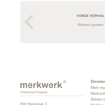
Bericht
navigatie
VORIGE VERHAAL
Rihanna’s gympen
Dienste
Merk reg
Merkond
Beheer m
Piet Heinstraat 3
Merkbew