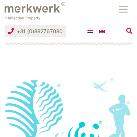
Skip
to
the
content
+31 (0)882767080