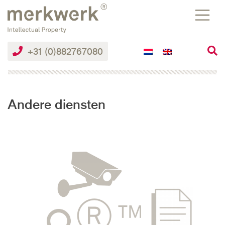
Skip
to
the
content
+31 (0)882767080
Andere diensten