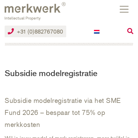
Skip
to
the
content
+31 (0)882767080
Subsidie modelregistratie
Subsidie modelregistratie via het SME
Fund 2026 – bespaar tot 75% op
merkkosten
Wil je jouw model of merk registreren, maar twijfel je