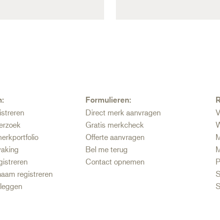
n:
Formulieren:
R
istreren
Direct merk aanvragen
V
erzoek
Gratis merkcheck
W
erkportfolio
Offerte aanvragen
M
aking
Bel me terug
M
gistreren
Contact opnemen
P
aam registreren
S
tleggen
S