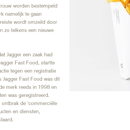
r trouw worden bestempeld
rk namelijk te gaan
ereiste wordt omzeild door
en zo telkens een nieuwe
dat Jagger een zaak had
agger Fast Food, startte
ctie tegen een registratie
 Jagger Fast Food was dit
de merk reeds in 1998 en
ten was geregistreerd.
 ontbrak de ‘commerciële
ucten en diensten,
klaard.