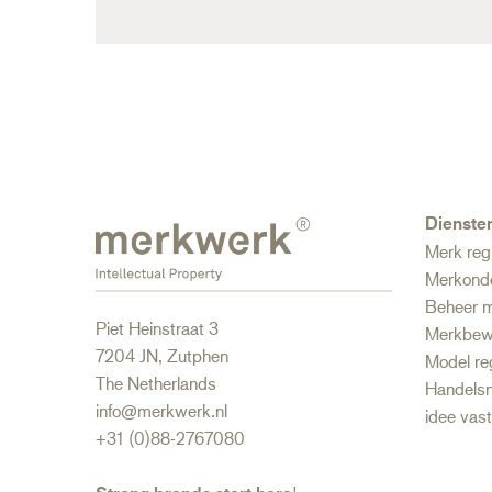
Dienste
Merk reg
Merkond
Beheer m
Piet Heinstraat 3
Merkbew
7204 JN, Zutphen
Model re
The Netherlands
Handelsn
info@merkwerk.nl
idee vas
+31 (0)88-2767080