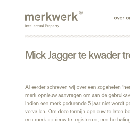
Skip
to
over o
the
content
Mick Jagger te kwader t
Al eerder schreven wij over een zogeheten ‘her
merk opnieuw aanvragen om aan de gebruiksve
Indien een merk gedurende 5 jaar niet wordt g
vervallen. Om deze termijn opnieuw te laten b
een merk opnieuw te registreren; een herhalin