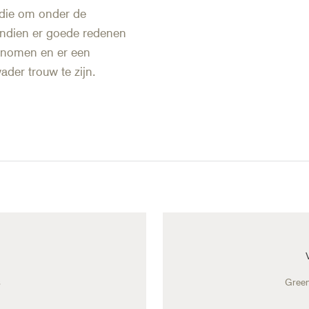
edie om onder de
 indien er goede redenen
genomen en er een
ader trouw te zijn.
s
Green