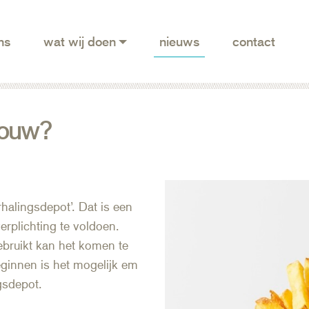
ns
wat wij doen
nieuws
contact
rouw?
halingsdepot’. Dat is een
rplichting te voldoen.
ebruikt kan het komen te
eginnen is het mogelijk em
gsdepot.